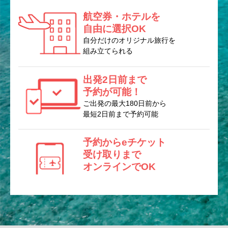
航空券・ホテルを
自由に選択OK
自分だけのオリジナル旅行を
組み立てられる
出発2日前まで
予約が可能！
ご出発の最大180日前から
最短2日前まで予約可能
予約からeチケット
受け取りまで
オンラインでOK